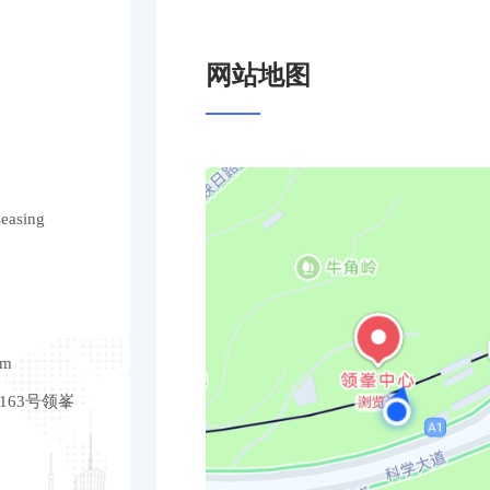
网站地图
Leasing
om
63号领峯